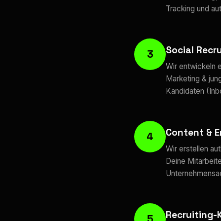
Tracking und au
Social Recru
3
Wir entwickeln e
Marketing & jun
Kandidaten (Inbo
Content & 
4
Wir erstellen a
Deine Mitarbeite
Unternehmensacc
Recruiting
5