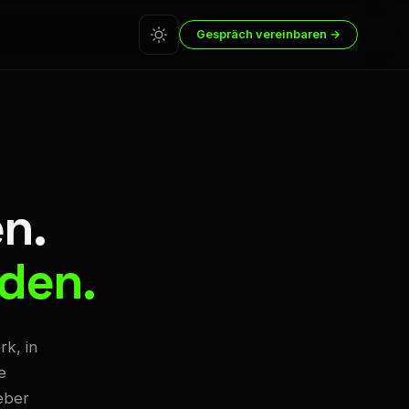
Gespräch vereinbaren →
n.
nden.
rk, in
e
geber