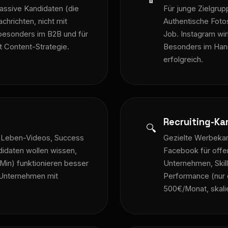
passive Kandidaten (die
Für junge Zielgrup
achrichten, nicht mit
Authentische Fotos
 besonders im B2B und für
Job. Instagram wirk
t Content-Strategie.
Besonders im Hand
erfolgreich.
Recruiting-K
🔍
m-Leben-Videos, Success
Gezielte Werbeka
didaten wollen wissen,
Facebook für offen
2 Min) funktionieren besser
Unternehmen, Skill
 Unternehmen mit
Performance (nur q
500€/Monat, skalie