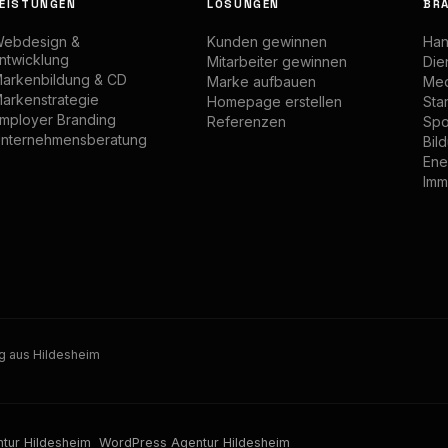
EISTUNGEN
LÖSUNGEN
BR
ebdesign &
Kunden gewinnen
Han
ntwicklung
Mitarbeiter gewinnen
Dien
arkenbildung & CD
Marke aufbauen
Med
arkenstrategie
Homepage erstellen
Sta
mployer Branding
Referenzen
Spo
nternehmensberatung
Bil
Ene
Imm
g aus Hildesheim
tur Hildesheim
WordPress Agentur Hildesheim