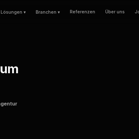
Referenzen
Über uns
J
Lösungen ▾
Branchen ▾
sum
agentur