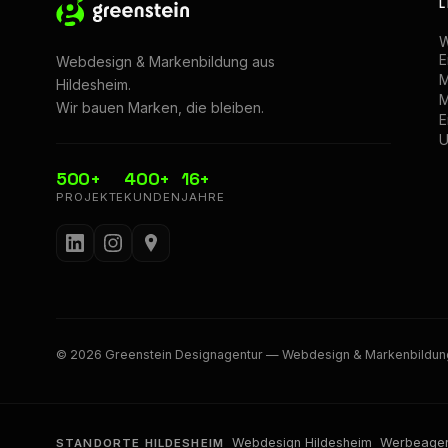
L
W
E
Webdesign & Markenbildung aus
M
Hildesheim.
M
Wir bauen Marken, die bleiben.
E
U
500+
400+
16+
PROJEKTE
KUNDEN
JAHRE
© 2026 Greenstein Designagentur — Webdesign & Markenbildun
Webdesign Hildesheim
Werbeagen
STANDORTE HILDESHEIM