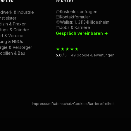
ANCHEN
KONTAKT
Kostenlos anfragen
dwerk & Industrie
Kontaktformular
stleister
Wallstr. 1, 31134Hildesheim
izin & Praxen
Jobs & Karriere
rtups & Gründer
Gespräch vereinbaren →
rt & Vereine
dung & NGOs
rgie & Versorger
★★★★★
obilien & Bau
5.0
/ 5 · 49 Google-Bewertungen
Impressum
Datenschutz
Cookies
Barrierefreiheit