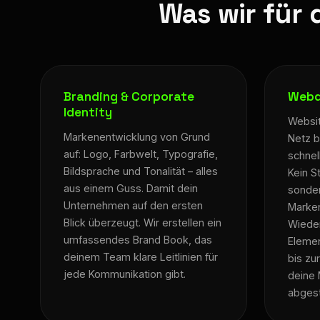
Was wir für 
Branding & Corporate
Webd
Identity
Websit
Markenentwicklung von Grund
Netz b
auf: Logo, Farbwelt, Typografie,
schnel
Bildsprache und Tonalität – alles
Kein S
aus einem Guss. Damit dein
sonder
Unternehmen auf den ersten
Marken
Blick überzeugt. Wir erstellen ein
Wiede
umfassendes Brand Book, das
Elemen
deinem Team klare Leitlinien für
bis zur
jede Kommunikation gibt.
deine 
abges