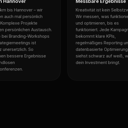
n Hannover
Messbare Ergebnisse
 km bis Hannover – wir
Kreativität ist kein Selbstz
 auch mal persönlich
Wir messen, was funktionie
. Komplexe Projekte
und optimieren, bis es
en persönlichen Austausch.
funktioniert. Jede Kampag
 bei Branding-Workshops
bekommt klare KPIs,
ategiemeetings ist
regelmäßiges Reporting u
 unersetzlich. So
datenbasierte Optimierung
hen bessere Ergebnisse
siehst schwarz auf weiß, 
endlosen
dein Investment bringt.
onferenzen.