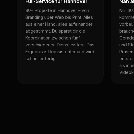
Full-Service für Hannover
Nah a
80+ Projekte in Hannover – von
Nur 40
Branding über Web bis Print. Alles
kommen
aus einer Hand, alles aufeinander
vorbei
abgestimmt. Du sparst dir die
brauch
Koordination zwischen fünf
Gerade
verschiedenen Dienstleistern. Das
und Str
Ergebnis ist konsistenter und wird
Präsenz
schneller fertig.
entste
als in 
Videok