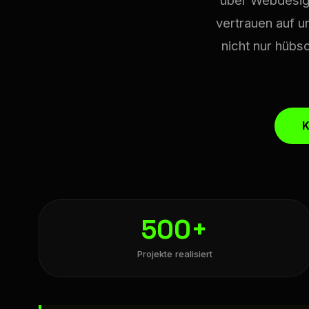
über Webdesign
vertrauen auf un
nicht nur hübs
K
500+
Projekte realisiert