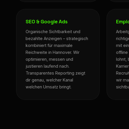
SEO & Google Ads
Empl
Organische Sichtbarkeit und
Arbeit
bezahlte Anzeigen – strategisch
richti
kombiniert für maximale
mit ei
Reichweite in Hannover. Wir
offlin
optimieren, messen und
lohnt, 
justieren laufend nach.
Karrie
Transparentes Reporting zeigt
Recrui
dir genau, welcher Kanal
wir ma
welchen Umsatz bringt.
sichtba