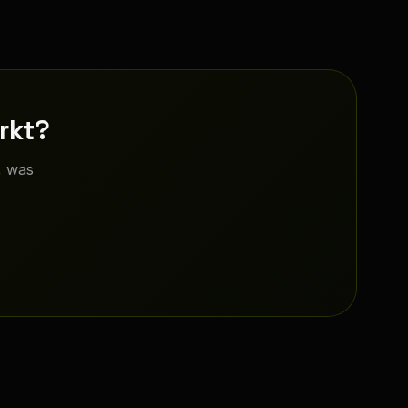
irkt?
, was