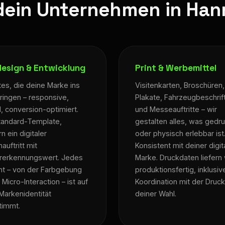
dein Unternehmen in Han
esign & Entwicklung
Print & Werbemittel
es, die deine Marke ins
Visitenkarten, Broschüren,
ringen – responsive,
Plakate, Fahrzeugbeschrif
l, conversion-optimiert.
und Messeauftritte – wir
tandard-Template,
gestalten alles, was gedr
n ein digitaler
oder physisch erlebbar ist
auftritt mit
Konsistent mit deiner digit
rerkennungswert. Jedes
Marke. Druckdaten liefern 
t – von der Farbgebung
produktionsfertig, inklusiv
 Micro-Interaction – ist auf
Koordination mit der Druck
Markenidentität
deiner Wahl.
timmt.