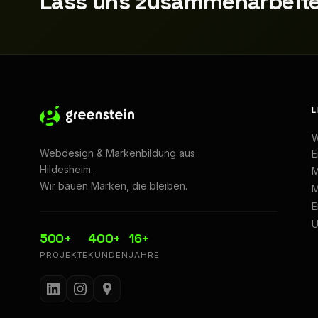
Lass uns zusammenarbeite
L
W
Webdesign & Markenbildung aus
E
Hildesheim.
M
Wir bauen Marken, die bleiben.
M
E
U
500+
400+
16+
PROJEKTE
KUNDEN
JAHRE