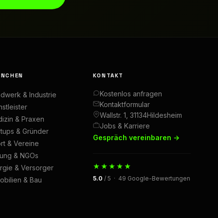
ANCHEN
KONTAKT
Kostenlos anfragen
dwerk & Industrie
Kontaktformular
stleister
Wallstr. 1, 31134Hildesheim
izin & Praxen
Jobs & Karriere
rtups & Gründer
Gespräch vereinbaren →
rt & Vereine
dung & NGOs
★★★★★
rgie & Versorger
5.0
/ 5 · 49 Google-Bewertungen
obilien & Bau