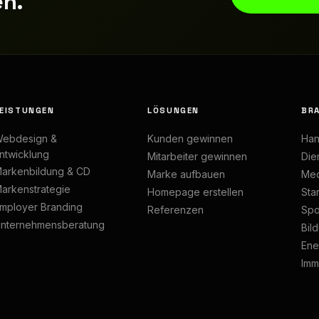
n.
EISTUNGEN
LÖSUNGEN
BR
ebdesign &
Kunden gewinnen
Han
ntwicklung
Mitarbeiter gewinnen
Dien
arkenbildung & CD
Marke aufbauen
Med
arkenstrategie
Homepage erstellen
Sta
mployer Branding
Referenzen
Spo
nternehmensberatung
Bil
Ene
Imm